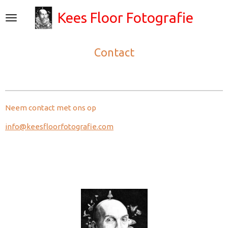
Ga
Kees Floor Fotografie
direct
naar
de
Contact
hoofdinhoud
Neem contact met ons op
info@keesfloorfotografie.com